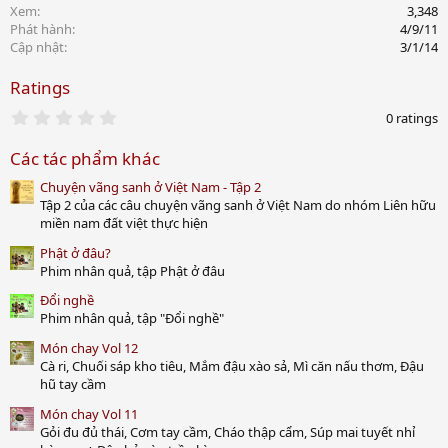
Xem
3,348
Phát hành
4/9/11
Cập nhật
3/1/14
Ratings
0
0 ratings
.
0
Các tác phẩm khác
0
s
Chuyện vãng sanh ở Việt Nam - Tập 2
t
a
Tập 2 của các câu chuyện vãng sanh ở Việt Nam do nhóm Liên hữu
r
miền nam đất việt thực hiện
(
s
Phật ở đâu?
)
Phim nhân quả, tập Phật ở đâu
Đổi nghề
Phim nhân quả, tập "Đổi nghề"
Món chay Vol 12
Cà ri, Chuối sáp kho tiêu, Mắm đậu xào sả, Mì căn nấu thơm, Đậu
hũ tay cầm
Món chay Vol 11
Gỏi đu đủ thái, Cơm tay cầm, Cháo thập cẩm, Súp mai tuyết nhỉ