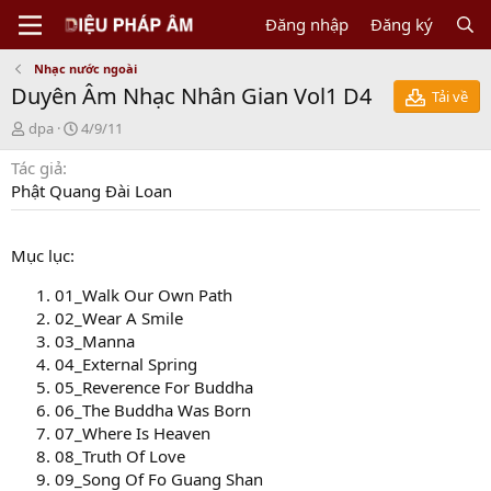
Đăng nhập
Đăng ký
Nhạc nước ngoài
Duyên Âm Nhạc Nhân Gian Vol1 D4
Tải về
N
C
dpa
4/9/11
g
r
Tác giả
ư
e
ờ
a
Phật Quang Đài Loan
i
t
g
i
ử
o
Mục lục:
i
n
d
01_Walk Our Own Path
a
02_Wear A Smile
t
03_Manna
e
04_External Spring
05_Reverence For Buddha
06_The Buddha Was Born
07_Where Is Heaven
08_Truth Of Love
09_Song Of Fo Guang Shan