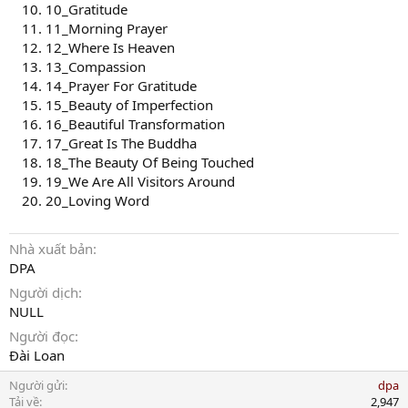
10_Gratitude
11_Morning Prayer
12_Where Is Heaven
13_Compassion
14_Prayer For Gratitude
15_Beauty of Imperfection
16_Beautiful Transformation
17_Great Is The Buddha
18_The Beauty Of Being Touched
19_We Are All Visitors Around
20_Loving Word
Nhà xuất bản
DPA
Người dịch
NULL
Người đọc
Đài Loan
Người gửi
dpa
Tải về
2,947