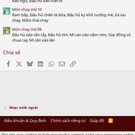
bào ngư, Đậu hủ xào trần bì
Món chay Vol 10
Ram bắp, Đậu hủ chiên lá dứa, Đậu hủ ky khô nướng mè, Xá xíu
chay, Mắm thái chay
Món chay Vol 09
Đậu hủ xào cần tây, Đậu hủ tìm, Mì căn xào nấm rơm, Súp đông cô
chua cay, Mì căn xào lăn
Chia sẻ
Facebook
X
Bluesky
LinkedIn
WhatsApp
Email
Link
Nhạc nước ngoài
Điều khoản & Quy định
Chính sách riêng tư
Giúp đỡ
R
S
S
This site uses cookies to help personalise content, tailor your experience and to