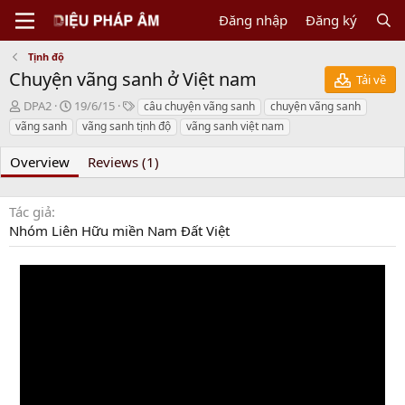
Đăng nhập
Đăng ký
Tịnh độ
Chuyện vãng sanh ở Việt nam
Tải về
N
C
T
DPA2
19/6/15
câu chuyện vãng sanh
chuyện vãng sanh
g
r
a
vãng sanh
vãng sanh tịnh độ
vãng sanh việt nam
ư
e
g
ờ
a
s
Overview
Reviews (1)
i
t
g
i
ử
o
Tác giả
i
n
Nhóm Liên Hữu miền Nam Đất Việt
d
a
t
e