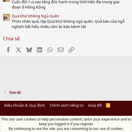
Cuộc đời 1 vị cao tăng đức hạnh trong thời hiện đại trong giai
đoạn ở Hồng Kông
Quá Khứ Không Ngủ Quên
Phim nhân quả, tập Quá khứ không ngủ quên. Quả báo của ngỗ
nghịch bất hiếu chiêu cảm ác báo bệnh tật
Chia sẻ
Facebook
X
Bluesky
LinkedIn
WhatsApp
Email
Link
Tịnh độ
Điều khoản & Quy định
Chính sách riêng tư
Giúp đỡ
R
S
S
This site uses cookies to help personalise content, tailor your experience and to
Diệu Pháp Âm
keep you logged in if you register.
Chùa Diệu Pháp - Số 72/14 Phú Mỹ, Phú Hòa Đông, Củ Chi, TP.HCM
(Xem Bản
By continuing to use this site, you are consenting to our use of cookies.
đồ)