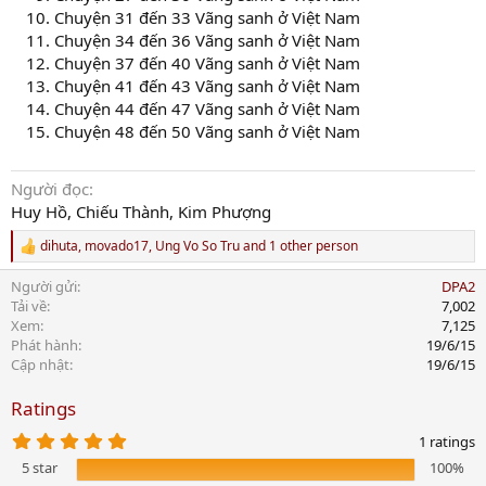
Chuyện 31 đến 33 Vãng sanh ở Việt Nam
Chuyện 34 đến 36 Vãng sanh ở Việt Nam
Chuyện 37 đến 40 Vãng sanh ở Việt Nam
Chuyện 41 đến 43 Vãng sanh ở Việt Nam
Chuyện 44 đến 47 Vãng sanh ở Việt Nam
Chuyện 48 đến 50 Vãng sanh ở Việt Nam
Người đọc
Huy Hồ, Chiếu Thành, Kim Phượng
dihuta
,
movado17
,
Ung Vo So Tru
and 1 other person
R
e
Người gửi
DPA2
a
c
Tải về
7,002
t
Xem
7,125
i
Phát hành
19/6/15
o
Cập nhật
19/6/15
n
s
Ratings
:
5
1 ratings
.
5 star
100%
0