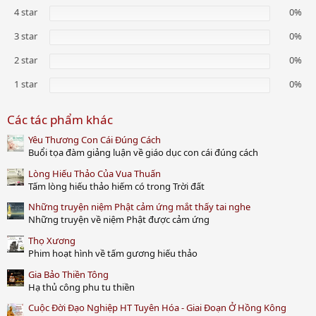
0
s
4 star
0%
t
a
3 star
0%
r
(
2 star
0%
s
)
1 star
0%
Các tác phẩm khác
Yêu Thương Con Cái Đúng Cách
Buổi tọa đàm giảng luận về giáo dục con cái đúng cách
Lòng Hiếu Thảo Của Vua Thuấn
Tấm lòng hiếu thảo hiếm có trong Trời đất
Những truyện niệm Phật cảm ứng mắt thấy tai nghe
Những truyện về niệm Phật được cảm ứng
Thọ Xương
Phim hoạt hình về tấm gương hiếu thảo
Gia Bảo Thiền Tông
Hạ thủ công phu tu thiền
Cuộc Đời Đạo Nghiệp HT Tuyên Hóa - Giai Đoạn Ở Hồng Kông