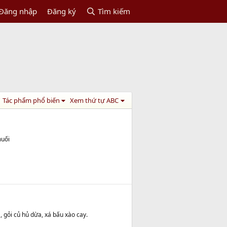
Đăng nhập
Đăng ký
Tìm kiếm
Tác phẩm phổ biến
Xem thứ tự ABC
muối
, gỏi củ hủ dừa, xá bấu xào cay.