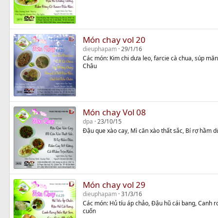
Món chay vol 20
dieuphapam
29/1/16
Các món: Kim chi dưa leo, farcie cà chua, súp măn
Châu
Món chay Vol 08
dpa
23/10/15
Đậu que xào cay, Mì căn xào thất sắc, Bí rợ hầm
Món chay vol 29
dieuphapam
31/3/16
Các món: Hủ tíu áp chảo, Đậu hũ cái bang, Canh ro
cuốn