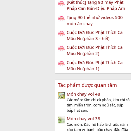
[Kết thúc] Tặng 90 máy Phật
Pháp Căn Bản-Diệu Pháp Âm
Tặng 90 thẻ nhớ videos 500
món ăn chay
Cuộc Đời Đức Phật Thích Ca
Mâu Ni (phần 3 - hết)
Cuộc Đời Đức Phật Thích Ca
Mâu Ni (phần 2)
Cuộc Đời Đức Phật Thích Ca
Mâu Ni (phần 1)
Tác phẩm được quan tâm
Món chay vol 48
Các món: Kim chi cà pháo, kim chi cà
tím, miến trộn, cơm ngũ sắc, súp
bắp hạt sen.
Món chay vol 38
Các món: Đậu hũ hấp lá chuối, nấm
xào tam vị, bánh bắp chay, đậu đũa