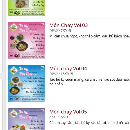
Món Chay Vol 03
DPA2
7/7/15
Mì căn chua ngọt, kho thập cẩm, đậu hủ bách hoa, 
Món chay Vol 04
DPA2
15/7/15
Tàu hủ ky cuốn măng, cà tím chiên xù sốt dầu hào
ngư hấp
Món chay Vol 05
dpa
12/9/15
Cà tím tay cầm, tàu hủ ky xào tàu xì, cơm chiên x