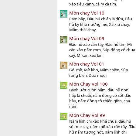
xào tiêu xanh, cà ry cà tím.
Món chay Vol 10
Ram bắp, Đậu hủ chiên lá dứa, Đậu
hủ ky khô nướng mè, Xá xíu chay,
Mắm thái chay
Món chay Vol 09
Đậu hủ xào cần tây, Đậu hủ tìm, Mì
căn xào nấm rơm, Súp đông cô chua
cay, Mì căn xào lăn
Món chay Vol 01
Gỏi mít, Mít kho, Nấm chiên, Súp
rong biển, Dưa muối
Món Chay Vol 100
Bánh ướt cuộn nấm, đậu hũ non
hấp lá chuối, nấm đông cô sốt dầu
hàu, nấm đông cô chiên giòn, chả
nấm
Món Chay Vol 99
Nấm linh chi xào khế chua, đậu hũ
sốt me cay, nấm mỡ xào cần tây, đậu
hũ nấm tương hột, nấm linh chi