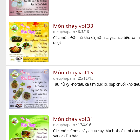
Món chay vol 33
dieuphapam
6/5/16
Các món: Đậu hũ kho sả, nấm cay sauce tiêu xanh,
quẹt
Món chay vol 15
dieuphapam
25/12/15
Tàu hủ ky kho tàu, cà tím đúc lò, bắp chuối kho tiê
Món chay vol 31
dieuphapam
13/4/16
Các món: Cơm cháy chua cay, bánh khoái, mì xào 
sauce dầu hào