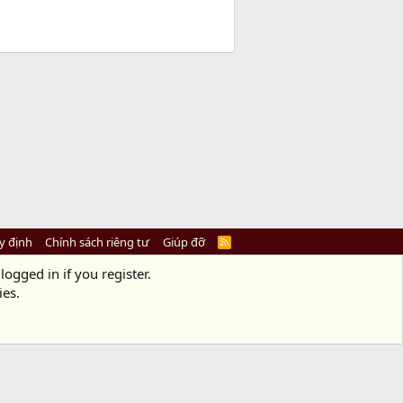
y định
Chính sách riêng tư
Giúp đỡ
R
S
S
logged in if you register.
ies.