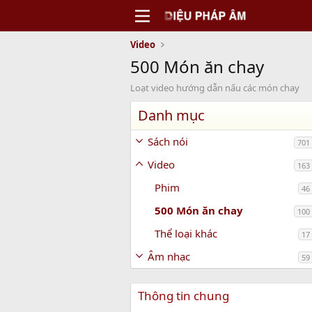
Video
500 Món ăn chay
Loạt video hướng dẫn nấu các món chay
Danh mục
Sách nói
701
Video
163
Phim
46
500 Món ăn chay
100
Thể loại khác
17
Âm nhạc
59
Thông tin chung