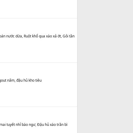
bán nước dừa, Ruột khổ qua xào xả ớt, Gỏi tần
agout nấm, đậu hủ kho tiêu
mai tuyết nhỉ bào ngư, Đậu hủ xào trần bì