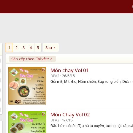
1
2
3
4
5
Sau
D
Sắp xếp theo:
Tải về
e
s
Món chay Vol 01
c
DPA2
26/6/15
e
Gỏi mít, Mít kho, Nấm chiên, Súp rong biển, Dưa 
n
d
i
n
g
Món Chay Vol 02
DPA2
1/7/15
Đậu hủ muối ớt, đậu hủ tứ xuyên, tương hột xào sả