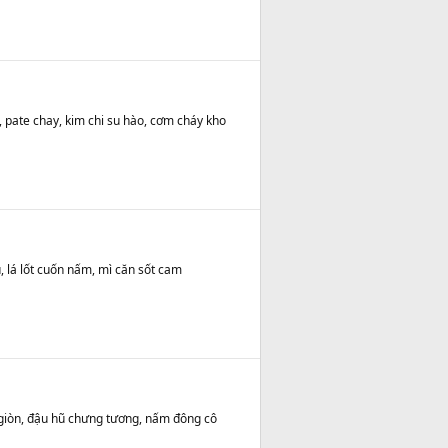
 pate chay, kim chi su hào, cơm cháy kho
u, lá lốt cuốn nấm, mì căn sốt cam
giòn, đậu hũ chưng tương, nấm đông cô