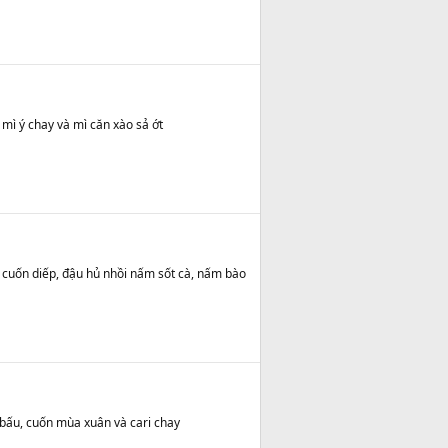
mì ý chay và mì căn xào sả ớt
, cuốn diếp, đậu hủ nhồi nấm sốt cà, nấm bào
á bấu, cuốn mùa xuân và cari chay