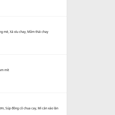
ng mè, Xá xíu chay, Mắm thái chay
am mít
ơm, Súp đông cô chua cay, Mì căn xào lăn