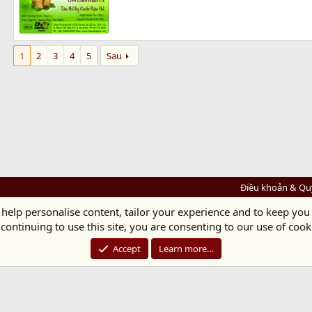
1
2
3
4
5
Sau
Điều khoản & Qu
 help personalise content, tailor your experience and to keep you 
Diệu Pháp Âm
continuing to use this site, you are consenting to our use of cook
Chùa Diệu Pháp - Số 72/14 Phú Mỹ, Phú Hòa Đông, Củ Chi, TP.HCM
(Xem Bản đồ)
Điện thoại: 028.36208438 | Email:
bientap@dieuphapam.net
Accept
Learn more…
Chủ Nhiệm: Thích Minh Thiền