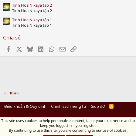
Tinh Hoa Nikaya tập 2
Tinh Hoa Nikaya tập 2
Tinh Hoa Nikaya tập 1
Tinh Hoa Nikaya tập 1
Chia sẻ
Facebook
X
Bluesky
LinkedIn
WhatsApp
Email
Link
Thiền
Điều khoản & Quy định
Chính sách riêng tư
Giúp đỡ
R
S
S
This site uses cookies to help personalise content, tailor your experience and to
Diệu Pháp Âm
keep you logged in if you register.
Chùa Diệu Pháp - Số 72/14 Phú Mỹ, Phú Hòa Đông, Củ Chi, TP.HCM
(Xem Bản
By continuing to use this site, you are consenting to our use of cookies.
đồ)
Điện thoại: 028.36208438 | Email:
bientap@dieuphapam.net