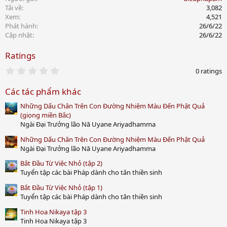
Tải về
3,082
Xem
4,521
Phát hành
26/6/22
Cập nhật
26/6/22
Ratings
0
0 ratings
.
0
Các tác phẩm khác
0
s
Những Dấu Chân Trên Con Đường Nhiệm Màu Đến Phật Quả
t
a
(giọng miền Bắc)
r
Ngài Đại Trưởng lão Nā Uyane Ariyadhamma
(
s
Những Dấu Chân Trên Con Đường Nhiệm Màu Đến Phật Quả
)
Ngài Đại Trưởng lão Nā Uyane Ariyadhamma
Bắt Đầu Từ Việc Nhỏ (tập 2)
Tuyển tập các bài Pháp dành cho tân thiền sinh
Bắt Đầu Từ Việc Nhỏ (tập 1)
Tuyển tập các bài Pháp dành cho tân thiền sinh
Tinh Hoa Nikaya tập 3
Tinh Hoa Nikaya tập 3