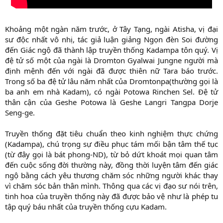
Khoảng một ngàn năm trước, ở Tây Tạng, ngài Atisha, vị đại
sư độc nhất vô nhị, tác giả luận giảng Ngọn đèn Soi đường
đến Giác ngộ đã thành lập truyền thống Kadampa tôn quý. Vị
đệ tử số một của ngài là Dromton Gyalwai Jungne người mà
định mệnh đến với ngài đã được thiên nữ Tara báo trước.
Trong số ba đệ tử lâu năm nhất của Dromtonpa(thường gọi là
ba anh em nhà Kadam), có ngài Potowa Rinchen Sel. Đệ tử
thân cận của Geshe Potowa là Geshe Langri Tangpa Dorje
Seng-ge.
Truyền thống đặt tiêu chuẩn theo kinh nghiệm thực chứng
(Kadampa), chú trọng sự điều phục tám mối bận tâm thế tục
(từ đây gọi là bát phong-ND), từ bỏ dứt khoát mọi quan tâm
đến cuộc sống đời thường này, đồng thời luyện tâm đến giác
ngộ bằng cách yêu thương chăm sóc những người khác thay
vì chăm sóc bản thân mình. Thông qua các vị đạo sư nói trên,
tinh hoa của truyền thống này đã được bảo vệ như là phép tu
tập quý báu nhất của truyền thống cựu Kadam.