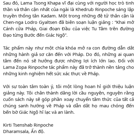
Sau đó, Lama Tsong Khapa vĩ đại cùng với người học trò tinh
thần và thân cận nhất của ngài là Khedrub Rinpoche sáng lập
truyền thống tân Kadam. Một trong những đệ tử thân cận là
Chen-nga Lodro Gyaltsen đã biên soạn luận giảng : “Khai mở
Cánh cửa Pháp, Giai đoạn Đầu của việc Tu Tâm trên đường
Đạo từng Bước đến Giác Ngộ”.
Tác phẩm này như một chìa khóa mở ra con đường dẫn dắt
những hành giả sơ căn đến với Pháp. Do đó, những ai quan
tâm đến nó sẽ hưởng được những lợi ích lớn lao. Đối với
Lama Zopa Rinpoche tác phẩm này đã trở thành nền tảng cho
những kinh nghiệm hết sức xác thực về Pháp.
Với sự toàn tâm toàn ý, tôi một lòng hoan hỉ giới thiệu luận
giảng này. Tôi chân thành dâng lời cầu nguyện, nguyện rằng
cuốn sách này sẽ góp phần xoay chuyển tâm thức của tất cả
chúng sanh hướng về Pháp và dẫn dắt họ mau chóng đến
bến bờ Giác Ngộ hỉ lạc và an lành.
Kirti Tsenshab Rinpoche
Dharamsala, Ấn độ.