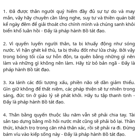
1. Đã được thân người quý hiếm đầy đủ sự tự do và may
mắn, vậy hãy chuyên cần lắng nghe, suy tư và thiền quán bất
kể ngày đêm để giải thoát cho chính mình và chúng sanh khỏi
biển khổ luân hồi - Đấy là pháp hành Bồ tát đạo.
2. Vì quyến luyến người thân, ta bị khuấy động như sóng
nước. Vì hận ghét kẻ thù, ta bị thiêu đốt như lửa cháy. Bởi vậy
trong bóng tối của sự hỗn độn, ta quên bẳng những gì nên
làm và những gì không nên làm. Hãy từ bỏ bản ngã - Đấy là
pháp hành Bồ tát đạo.
3. Xa lánh các đối tượng xấu, phiền não sẽ dần giảm thiểu.
Gìn giữ không để thất niệm, các pháp thiện sẽ tự nhiên trong
sáng, đức tin ở giáo lý sẽ phát khởi. Hãy tu tập thanh tịnh -
Đấy là pháp hành Bồ tát đạo.
4. Thân bằng quyến thuộc lâu năm vẫn sẽ phải chia tay. Tài
sản tạo dựng bằng mồ hôi nước mắt cũng sẽ phải bỏ lại. Thần
thức, khách trọ trong căn nhà thân xác, rồi sẽ phải ra đi. Đừng
bám víu vào kiếp sống này - Đấy là pháp hành Bồ tát đạo.