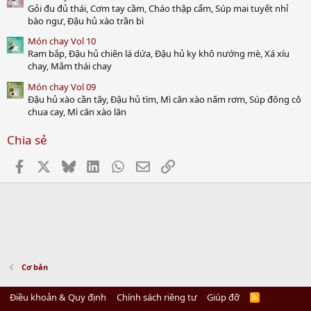
Gỏi đu đủ thái, Cơm tay cầm, Cháo thập cẩm, Súp mai tuyết nhỉ
bào ngư, Đậu hủ xào trần bì
Món chay Vol 10
Ram bắp, Đậu hủ chiên lá dứa, Đậu hủ ky khô nướng mè, Xá xíu
chay, Mắm thái chay
Món chay Vol 09
Đậu hủ xào cần tây, Đậu hủ tìm, Mì căn xào nấm rơm, Súp đông cô
chua cay, Mì căn xào lăn
Chia sẻ
Facebook
X
Bluesky
LinkedIn
WhatsApp
Email
Link
Cơ bản
Điều khoản & Quy định
Chính sách riêng tư
Giúp đỡ
R
S