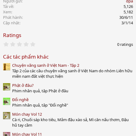
Người gửi
dpa
Tải về
5,126
Xem
5,182
Phát hành
30/6/11
Cập nhật
3/1/14
Ratings
0
0 ratings
.
0
Các tác phẩm khác
0
s
Chuyện vãng sanh ở Việt Nam - Tập 2
t
a
Tập 2 của các câu chuyện vãng sanh ở Việt Nam do nhóm Liên hữu
r
miền nam đất việt thực hiện
(
s
Phật ở đâu?
)
Phim nhân quả, tập Phật ở đâu
Đổi nghề
Phim nhân quả, tập "Đổi nghề"
Món chay Vol 12
Cà ri, Chuối sáp kho tiêu, Mắm đậu xào sả, Mì căn nấu thơm, Đậu
hũ tay cầm
Món chay Vol 11