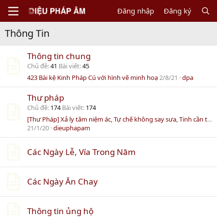
Đăng nhập
Đăng ký
Thông Tin
Thông tin chung
Chủ đề
41
Bài viết
45
423 Bài kệ Kinh Pháp Cú với hình vẽ minh hoạ
2/8/21
dpa
Thư pháp
Chủ đề
174
Bài viết
174
[Thư Pháp] Xả ly tâm niệm ác, Tự chế không say sưa, Tinh cần trong thiện pháp, Là phúc lành...
21/1/20
dieuphapam
Các Ngày Lễ, Vía Trong Năm
Các Ngày Ăn Chay
Thông tin ủng hộ